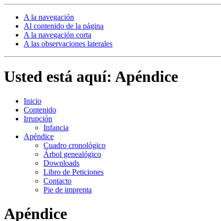
A la navegación
Al contenido de la página
A la navegación corta
A las observaciones laterales
Usted está aquí: Apéndice
Inicio
Contenido
Irrupción
Infancia
Apéndice
Cuadro cronológico
Árbol genealógico
Downloads
Libro de Peticiones
Contacto
Pie de imprenta
Apéndice