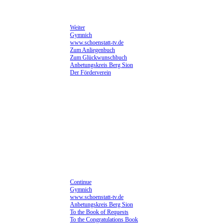
Weiter
Gymnich
www.schoenstatt-tv.de
Zum Anliegenbuch
Zum Glückwunschbuch
Anbetungskreis Berg Sion
Der Förderverein
Continue
Gymnich
www.schoenstatt-tv.de
Anbetungskreis Berg Sion
To the Book of Requests
To the Congratulations Book